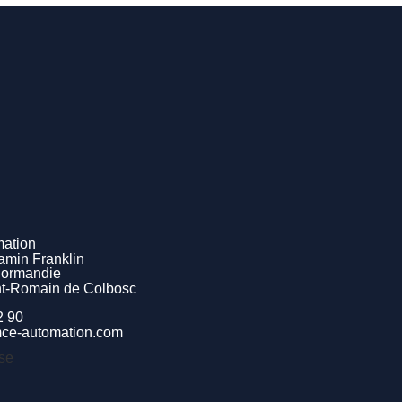
ation
jamin Franklin
Normandie
nt-Romain de Colbosc
2 90
mce-automation.com