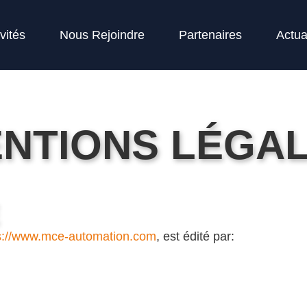
vités
Nous Rejoindre
Partenaires
Actua
NTIONS LÉGA
s://www.mce-automation.com
, est édité par: