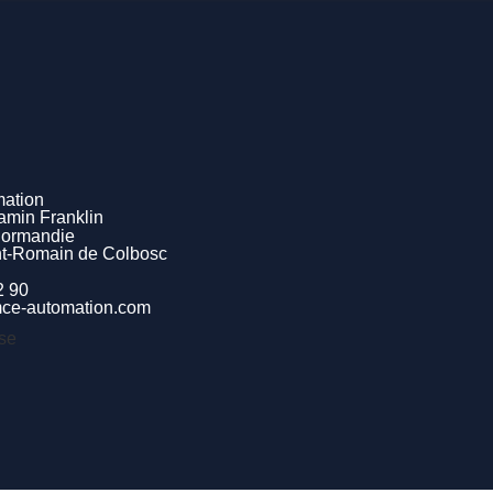
ation
jamin Franklin
Normandie
nt-Romain de Colbosc
2 90
mce-automation.com